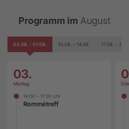
Mehr Informationen
Programm im
August
Akzeptieren
powered by
Usercentrics Consent
Management Platform
03.08. - 07.08.
10.08. - 14.08.
17.08. - 21.0
03.
0
Montag
Die
14:00
–
17:00 Uhr
Rommétreff