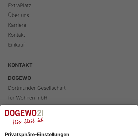
ExtraPlatz
Über uns
Karriere
Kontakt
Einkauf
KONTAKT
DOGEWO
Dortmunder Gesellschaft
für Wohnen mbH
Landgrafenstraße 77
44139 Dortmund
FOLGEN SIE UNS