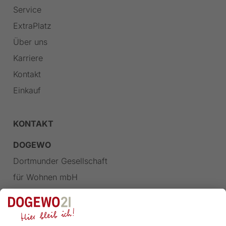
Service
ExtraPlatz
Über uns
Karriere
Kontakt
Einkauf
KONTAKT
DOGEWO
Dortmunder Gesellschaft
für Wohnen mbH
Landgrafenstraße 77
44139 Dortmund