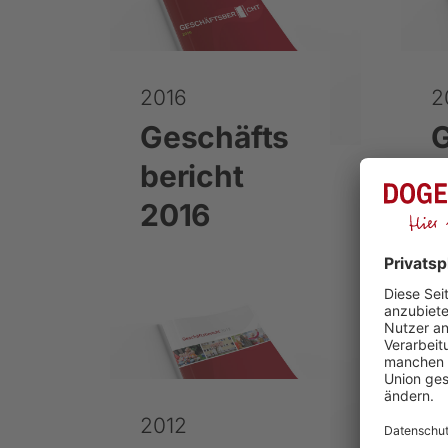
2016
2
Geschäfts
G
bericht
b
2016
2012