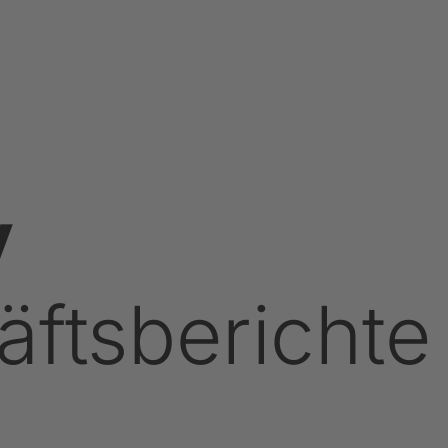
v
ftsberichte