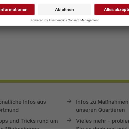
natliche Infos aus
Infos zu Maßnahmen 
ortmund
unseren Quartieren
pps und Tricks rund um
Vieles mehr – probie
re Mietwohnung
Sie es doch mal aus!