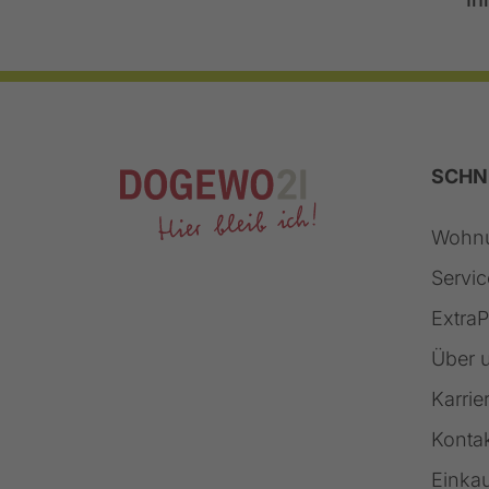
SCHN
Wohnu
Servic
ExtraP
Über 
Karrie
Konta
Einka