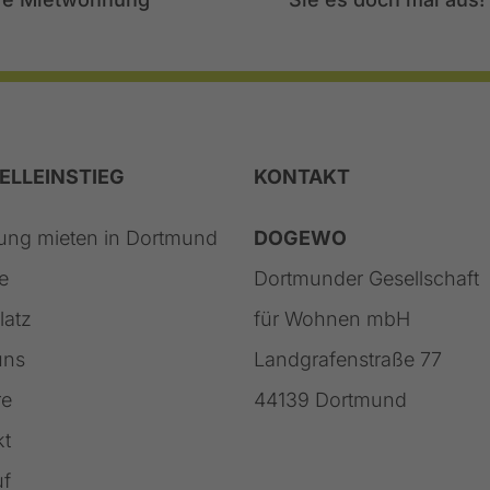
ELLEINSTIEG
KONTAKT
ng mieten in Dortmund
DOGEWO
e
Dortmunder Gesellschaft
latz
für Wohnen mbH
uns
Landgrafenstraße 77
re
44139 Dortmund
kt
uf