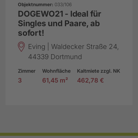
Objektnummer:
033/106
DOGEWO21 - Ideal für
Singles und Paare, ab
sofort!
Eving | Waldecker Straße 24,
44339 Dortmund
Zimmer
Wohnfläche
Kaltmiete zzgl. NK
3
61,45 m²
462,78 €
Footer