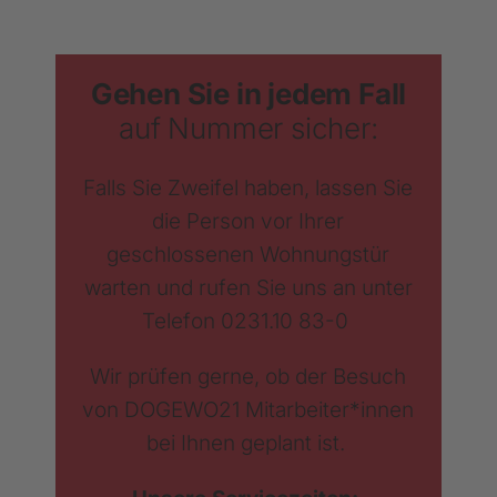
Gehen Sie in jedem Fall
auf Nummer sicher:
Falls Sie Zweifel haben, lassen Sie
die Person vor Ihrer
geschlossenen Wohnungstür
warten und rufen Sie uns an unter
Telefon 0231.10 83-0
Wir prüfen gerne, ob der Besuch
von DOGEWO21 Mitarbeiter*innen
bei Ihnen geplant ist.